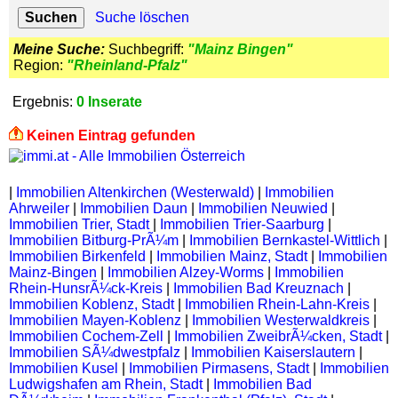
Suche löschen
Meine Suche:
Suchbegriff:
"Mainz Bingen"
Region:
"Rheinland-Pfalz"
Ergebnis:
0 Inserate
Keinen Eintrag gefunden
|
Immobilien Altenkirchen (Westerwald)
|
Immobilien
Ahrweiler
|
Immobilien Daun
|
Immobilien Neuwied
|
Immobilien Trier, Stadt
|
Immobilien Trier-Saarburg
|
Immobilien Bitburg-PrÃ¼m
|
Immobilien Bernkastel-Wittlich
|
Immobilien Birkenfeld
|
Immobilien Mainz, Stadt
|
Immobilien
Mainz-Bingen
|
Immobilien Alzey-Worms
|
Immobilien
Rhein-HunsrÃ¼ck-Kreis
|
Immobilien Bad Kreuznach
|
Immobilien Koblenz, Stadt
|
Immobilien Rhein-Lahn-Kreis
|
Immobilien Mayen-Koblenz
|
Immobilien Westerwaldkreis
|
Immobilien Cochem-Zell
|
Immobilien ZweibrÃ¼cken, Stadt
|
Immobilien SÃ¼dwestpfalz
|
Immobilien Kaiserslautern
|
Immobilien Kusel
|
Immobilien Pirmasens, Stadt
|
Immobilien
Ludwigshafen am Rhein, Stadt
|
Immobilien Bad