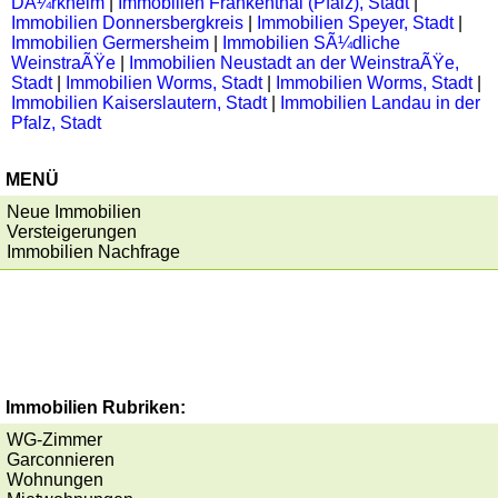
DÃ¼rkheim
|
Immobilien Frankenthal (Pfalz), Stadt
|
Immobilien Donnersbergkreis
|
Immobilien Speyer, Stadt
|
Immobilien Germersheim
|
Immobilien SÃ¼dliche
WeinstraÃŸe
|
Immobilien Neustadt an der WeinstraÃŸe,
Stadt
|
Immobilien Worms, Stadt
|
Immobilien Worms, Stadt
|
Immobilien Kaiserslautern, Stadt
|
Immobilien Landau in der
Pfalz, Stadt
MENÜ
Neue Immobilien
Versteigerungen
Immobilien Nachfrage
Immobilien Rubriken:
WG-Zimmer
Garconnieren
Wohnungen