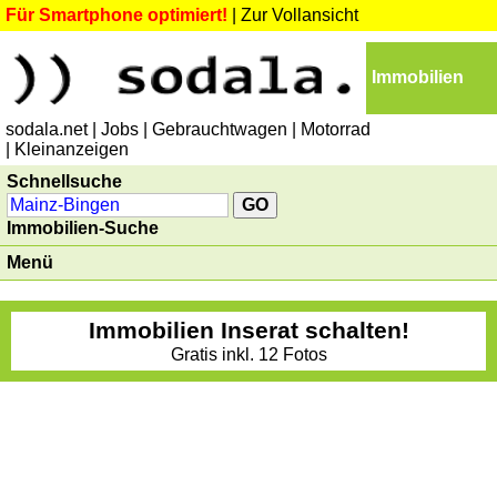
Für Smartphone optimiert!
|
Zur Vollansicht
Immobilien
sodala.net
| Jobs
| Gebrauchtwagen
| Motorrad
| Kleinanzeigen
Schnellsuche
Immobilien-Suche
Menü
Immobilien Inserat schalten!
Gratis inkl. 12 Fotos