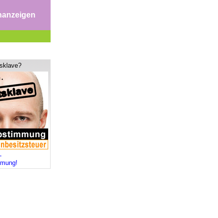
nanzeigen
tsklave?
-
mmung!