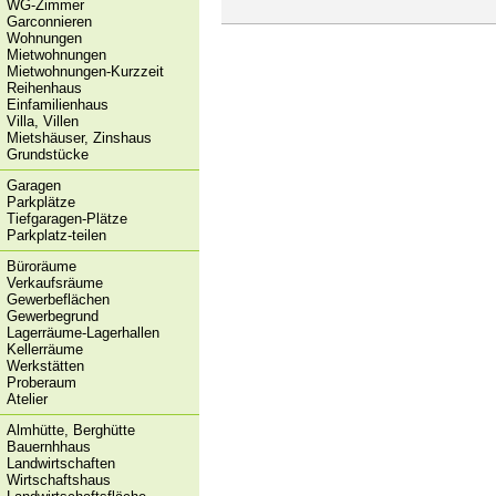
WG-Zimmer
Garconnieren
Wohnungen
Mietwohnungen
Mietwohnungen-Kurzzeit
Reihenhaus
Einfamilienhaus
Villa, Villen
Mietshäuser, Zinshaus
Grundstücke
Garagen
Parkplätze
Tiefgaragen-Plätze
Parkplatz-teilen
Büroräume
Verkaufsräume
Gewerbeflächen
Gewerbegrund
Lagerräume-Lagerhallen
Kellerräume
Werkstätten
Proberaum
Atelier
Almhütte, Berghütte
Bauernhhaus
Landwirtschaften
Wirtschaftshaus