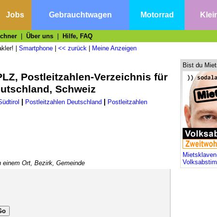
Jobs
Gebrauchtwagen
Motorrad
Klei
echner
|
Über uns
|
Hilfe, FAQ
kler! |
Smartphone
|
<< zurück
|
Meine Anzeigen
Bist du Mie
LZ, Postleitzahlen-Verzeichnis für
Deutschland, Schweiz
|
|
Südtirol
Postleitzahlen Deutschland
Postleitzahlen
Mietsklaven
Volksabsti
h einem Ort, Bezirk, Gemeinde