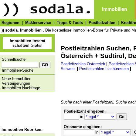
Immobilien
Regionen
|
Maklerservice
|
Tipps & Tools
|
Postleitzahlen
|
Kreditr
)) sodala. Immobilien .
Die kostenlose Immobilien-Börse für Private und Ma
Immobilien Inserat
schalten!
Gratis!
Postleitzahlen Suchen, P
Österreich + Südtirol, 
Schnellsuche
|
Postleitzahlen Österreich
Postleitzahlen 
|
|
Schweiz
Postleitzahlen Liechtenstein
Immobilien-Suche
Neue Immobilien
Versteigerungen
Immobilien Nachfrage
Suche nach einer Postleitzahl, Suche nac
Postleitzahl eingeben:
in
Ortsname eingeben:
Immobilien Rubriken:
in