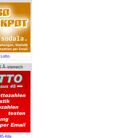
 Lotto
5 Ã–sterreich
45 Alle