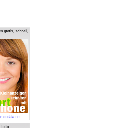
n gratis, schnell,
en.sodala.net
 Lotto