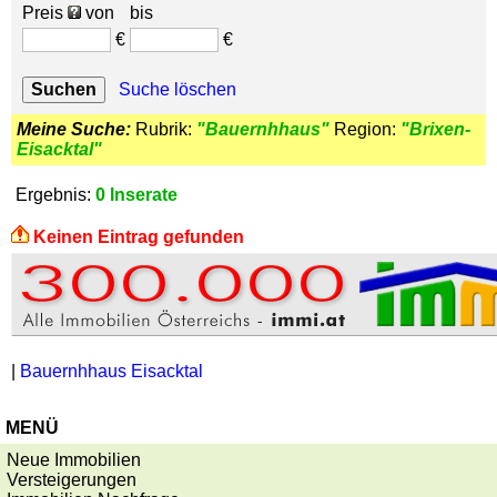
Preis
von
bis
€
€
Suche löschen
Meine Suche:
Rubrik:
"Bauernhhaus"
Region:
"Brixen-
Eisacktal"
Ergebnis:
0 Inserate
Keinen Eintrag gefunden
|
Bauernhhaus Eisacktal
MENÜ
Neue Immobilien
Versteigerungen