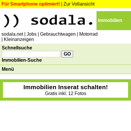
Für Smartphone optimiert!
|
Zur Vollansicht
Immobilien
sodala.net
| Jobs
| Gebrauchtwagen
| Motorrad
| Kleinanzeigen
Schnellsuche
Immobilien-Suche
Menü
Immobilien Inserat schalten!
Gratis inkl. 12 Fotos