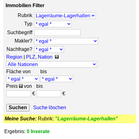
Immobilien Filter
Rubrik
Typ
Suchbegriff
Makler?
Nachfrage?
Region
|
PLZ, Nation
Fläche von
bis
Preis
von
bis
€
€
Suche löschen
Meine Suche:
Rubrik:
"Lagerräume-Lagerhallen"
Ergebnis:
0 Inserate