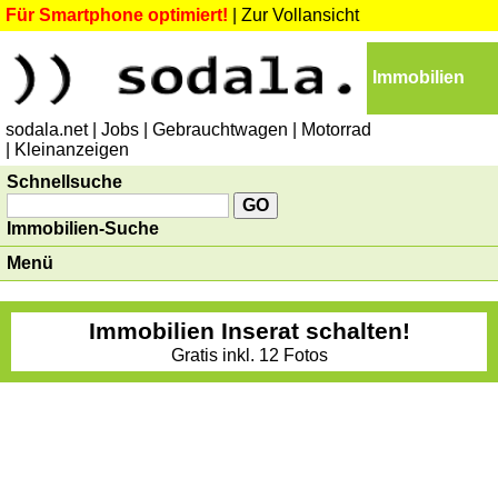
Für Smartphone optimiert!
|
Zur Vollansicht
Immobilien
sodala.net
| Jobs
| Gebrauchtwagen
| Motorrad
| Kleinanzeigen
Schnellsuche
Immobilien-Suche
Menü
Immobilien Inserat schalten!
Gratis inkl. 12 Fotos