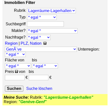
Immobilien Filter
Rubrik
Typ
Suchbegriff
Makler?
Nachfrage?
Region
|
PLZ, Nation
Unterregion:
Fläche von
bis
Preis
von
bis
€
€
Suche löschen
Meine Suche:
Rubrik:
"Lagerräume-Lagerhallen"
Region:
"Genève-Genf"