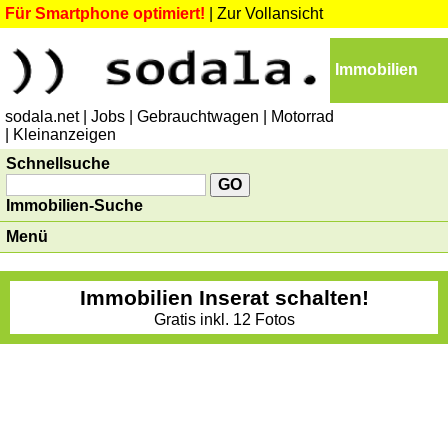
Für Smartphone optimiert!
|
Zur Vollansicht
Immobilien
sodala.net
| Jobs
| Gebrauchtwagen
| Motorrad
| Kleinanzeigen
Schnellsuche
Immobilien-Suche
Menü
Immobilien Inserat schalten!
Gratis inkl. 12 Fotos